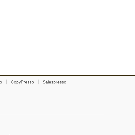
o
CopyPresso
Salespresso