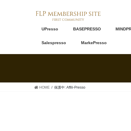
UPresso
BASEPRESSO
MINDP
Salespresso
MarkePresso
HOME
保護中: Affili-Presso