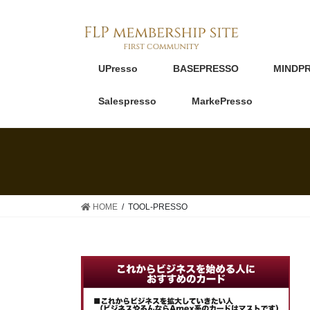
UPresso
BASEPRESSO
MINDP
Salespresso
MarkePresso
HOME
TOOL-PRESSO