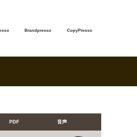
esso
Brandpresso
CopyPresso
PDF
音声