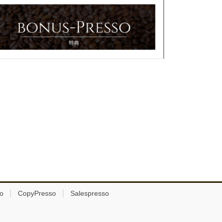
o
CopyPresso
Salespresso