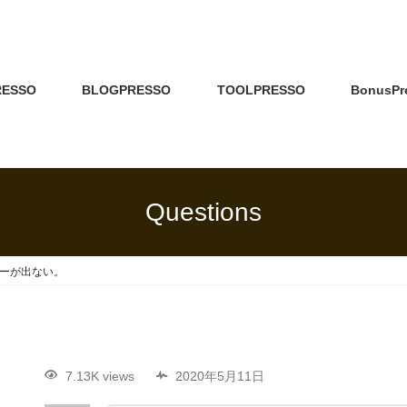
RESSO
BLOGPRESSO
TOOLPRESSO
BonusPr
Questions
ーが出ない。
7.13K views
2020年5月11日